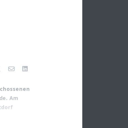
eschossenen
nde. Am
tdorf