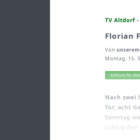
TV Altdorf 
Florian 
Von
unserem 
Montag, 15. 
Artikel 
Exklusiv für A
Nach zwei 
Tor, acht 
Sonntag wa
schlug den 