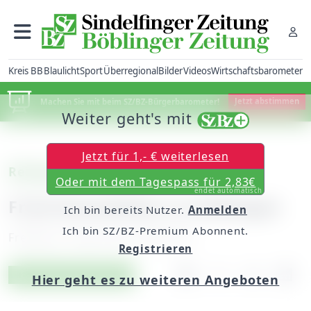
Kreis BB
Blaulicht
Sport
Überregional
Bilder
Videos
Wirtschaftsbarometer
Machen Sie mit beim SZ/BZ-Bürgerbarometer!
Jetzt abstimmen
Weiter geht's mit
Jetzt für 1,- € weiterlesen
Reitsport
Oder mit dem Tagespass für 2,83€
endet automatisch
Freie Kutschfahrt in Aidlingen
Ich bin bereits Nutzer.
Anmelden
Ich bin SZ/BZ-Premium Abonnent.
Freitag, 27. April 2012, 00:00 Uhr
Registrieren
Artikel vorlesen
Exklusiv für Abonnenten
Hier geht es zu weiteren Angeboten