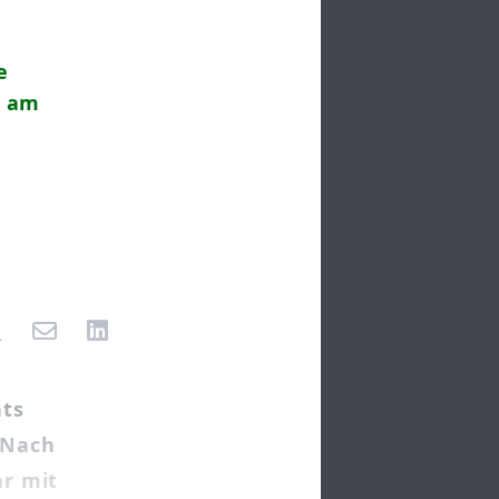
e
t am
hts
 Nach
r mit