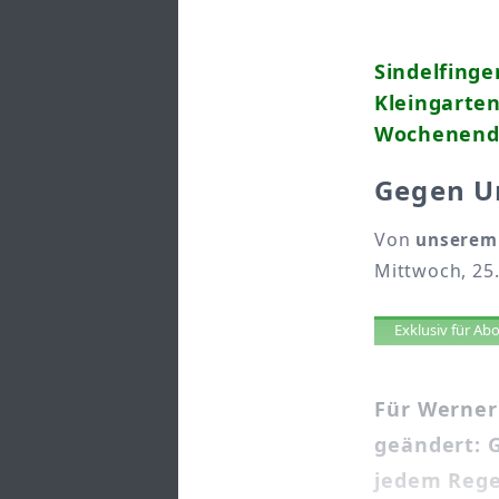
Sindelfinge
Kleingarte
Wochenend
Gegen Un
Von
unserem 
Mittwoch, 25.
Artikel 
Exklusiv für A
Für Werner 
geändert: 
jedem Rege