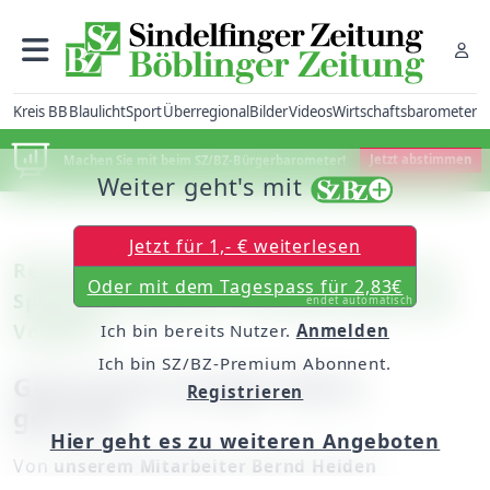
Kreis BB
Blaulicht
Sport
Überregional
Bilder
Videos
Wirtschaftsbarometer
Machen Sie mit beim SZ/BZ-Bürgerbarometer!
Jetzt abstimmen
Weiter geht's mit
Jetzt für 1,- € weiterlesen
Renningen: Naturtheater legt Zahlen zur
Oder mit dem Tagespass für 2,83€
Spielsaison 2013 vor / Auf dem Niveau der
endet automatisch
Vorjahre
Ich bin bereits Nutzer.
Anmelden
Ich bin SZ/BZ-Premium Abonnent.
Generation junger Mann
Registrieren
gesucht
Hier geht es zu weiteren Angeboten
Von
unserem Mitarbeiter Bernd Heiden