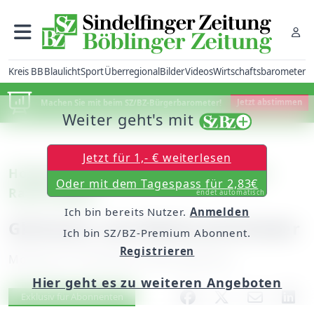
Kreis BB
Blaulicht
Sport
Überregional
Bilder
Videos
Wirtschaftsbarometer
Machen Sie mit beim SZ/BZ-Bürgerbarometer!
Jetzt abstimmen
Weiter geht's mit
Jetzt für 1,- € weiterlesen
Holzgerlingen: Adventssingen auf dem
Oder mit dem Tagespass für 2,83€
Rathausplatz
endet automatisch
Ich bin bereits Nutzer.
Anmelden
Glühwein und Weihnachtslieder
Ich bin SZ/BZ-Premium Abonnent.
Registrieren
Montag, 24. Dezember 2018, 06:00 Uhr
Hier geht es zu weiteren Angeboten
Artikel vorlesen
Exklusiv für Abonnenten