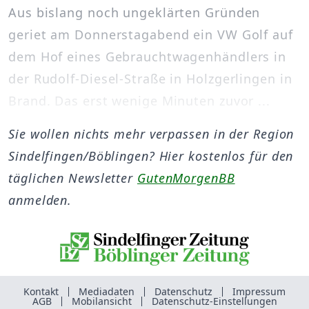
Aus bislang noch ungeklärten Gründen
geriet am Donnerstagabend ein VW Golf auf
dem Hof eines Gebrauchtwagenhändlers in
der Rudolf-Diesel-Straße in Holzgerlingen in
Brand. Das erst wenige Minuten zuvor ...
Sie wollen nichts mehr verpassen in der Region
Sindelfingen/Böblingen? Hier kostenlos für den
täglichen Newsletter
GutenMorgenBB
anmelden.
Kontakt
Mediadaten
Datenschutz
Impressum
AGB
Mobilansicht
Datenschutz-Einstellungen