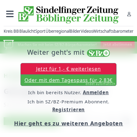
Kreis BB
Blaulicht
Sport
Überregional
Bilder
Videos
Wirtschaftsbarometer
Machen Sie mit beim SZ/BZ-Bürgerbarometer!
Jetzt abstimmen
Weiter geht's mit
Jetzt für 1,- € weiterlesen
Holzgerlingen
Oder mit dem Tagespass für 2,83€
endet automatisch
Golf geht in Flammen auf
Ich bin bereits Nutzer.
Anmelden
Ich bin SZ/BZ-Premium Abonnent.
Samstag, 29. Mai 2010, 00:00 Uhr
Registrieren
Artikel vorlesen
Exklusiv für Abonnenten
Hier geht es zu weiteren Angeboten