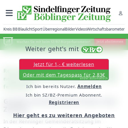
Kreis BB
Blaulicht
Sport
Überregional
Bilder
Videos
Wirtschaftsbarometer
Machen Sie mit beim SZ/BZ-Bürgerbarometer!
Jetzt abstimmen
Weiter geht's mit
Jetzt für 1,- € weiterlesen
Renningen: Der Gemeinderat will an dem
Oder mit dem Tagespass für 2,83€
neuen Rathaus und der neuen Sporthalle
endet automatisch
festhalten
Ich bin bereits Nutzer.
Anmelden
Ich bin SZ/BZ-Premium Abonnent.
Große Unsicherheit hinter den
Registrieren
Zahlen
Hier geht es zu weiteren Angeboten
In der Renninger Gemeinderatsitzung im