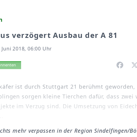
n
us verzögert Ausbau der A 81
 Juni 2018, 06:00 Uhr
vorlesen
bonnenten
käfer ist durch Stuttgart 21 berühmt geworden,
blingen sorgen kleine Tierchen dafür, dass zwei 
jekte im Verzug sind. Die Umsetzung von Eidec
..
ichts mehr verpassen in der Region Sindelfingen/B