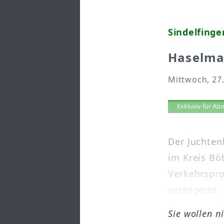
Sindelfinge
Haselma
Mittwoch, 27.
Artikel 
Exklusiv für A
Der Juchten
im Kreis Bö
Verkehrspro
verzögerte .
Sie wollen n