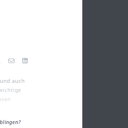
 und auch
wichtige
hsen
öblingen?