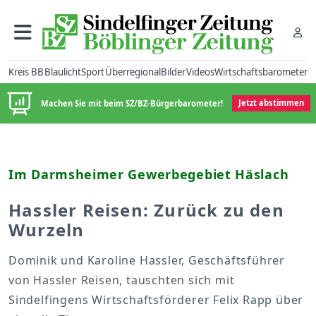
Kreis BB
Blaulicht
Sport
Überregional
Bilder
Videos
Wirtschaftsbarometer
Machen Sie mit beim SZ/BZ-Bürgerbarometer!
Jetzt abstimmen
Im Darmsheimer Gewerbegebiet Häslach
Hassler Reisen: Zurück zu den
Wurzeln
Dominik und Karoline Hassler, Geschäftsführer
von Hassler Reisen, tauschten sich mit
Sindelfingens Wirtschaftsförderer Felix Rapp über