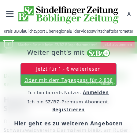
Kreis BB
Blaulicht
Sport
Überregional
Bilder
Videos
Wirtschaftsbarometer
Machen Sie mit beim SZ/BZ-Bürgerbarometer!
Jetzt abstimmen
Weiter geht's mit
Jetzt für 1,- € weiterlesen
Darmsheim: Schwarzwaldverein bestätigt
Oder mit dem Tagespass für 2,83€
sein Vorstandsteam
endet automatisch
Ich bin bereits Nutzer.
Anmelden
Heide Ducke weiter an der
Ich bin SZ/BZ-Premium Abonnent.
Spitze
Registrieren
Das bewährte Vorstandsteam des
Hier geht es zu weiteren Angeboten
Schwarzwaldvereins Darmsheim bleibt am Ruder: