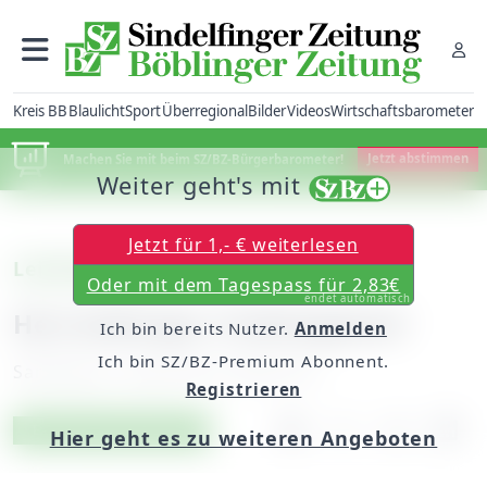
Kreis BB
Blaulicht
Sport
Überregional
Bilder
Videos
Wirtschaftsbarometer
Machen Sie mit beim SZ/BZ-Bürgerbarometer!
Jetzt abstimmen
Weiter geht's mit
Jetzt für 1,- € weiterlesen
Leichtathletik
Oder mit dem Tagespass für 2,83€
endet automatisch
Herrenberger Frühlingslauf
Ich bin bereits Nutzer.
Anmelden
Ich bin SZ/BZ-Premium Abonnent.
Samstag, 21. April 2012, 00:00 Uhr
Registrieren
Artikel vorlesen
Exklusiv für Abonnenten
Hier geht es zu weiteren Angeboten