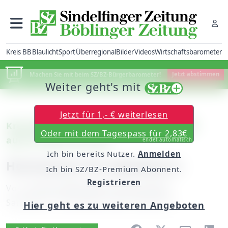
Kreis BB
Blaulicht
Sport
Überregional
Bilder
Videos
Wirtschaftsbarometer
Machen Sie mit beim SZ/BZ-Bürgerbarometer!
Jetzt abstimmen
Weiter geht's mit
Jetzt für 1,- € weiterlesen
Kreis Böblingen: Lokführer-Streik trifft
Oder mit dem Tagespass für 2,83€
auch Firmen im Kreis
endet automatisch
Ich bin bereits Nutzer.
Anmelden
Hochsaison für Spediteure
Ich bin SZ/BZ-Premium Abonnent.
Registrieren
Von
unserem Mitarbeiter Konrad Buck
Samstag, 10. November 2007, 00:00 Uhr
Hier geht es zu weiteren Angeboten