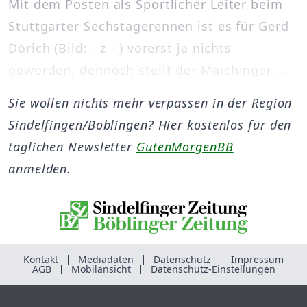
Mit dem Posten als Sportlicher Leiter beim
Stuttgarter Sechstagerennen ist es für Gerd
Dörich (Bild: - z - ) vorerst ja nichts
geworden, dennoch stellt der Maichinger ...
Sie wollen nichts mehr verpassen in der Region
Sindelfingen/Böblingen? Hier kostenlos für den
täglichen Newsletter
GutenMorgenBB
anmelden.
Kontakt
Mediadaten
Datenschutz
Impressum
AGB
Mobilansicht
Datenschutz-Einstellungen