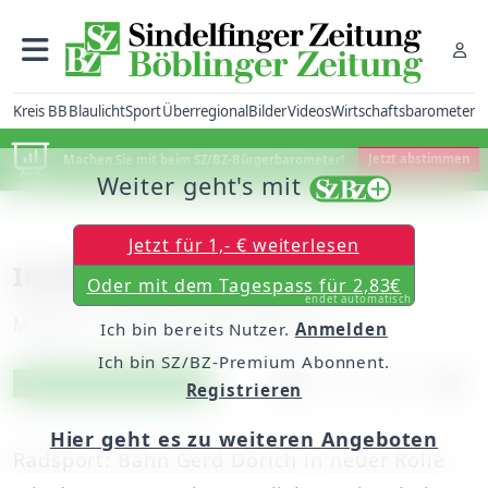
Kreis BB
Blaulicht
Sport
Überregional
Bilder
Videos
Wirtschaftsbarometer
Machen Sie mit beim SZ/BZ-Bürgerbarometer!
Jetzt abstimmen
Weiter geht's mit
Jetzt für 1,- € weiterlesen
Im Blickpunkt 12.03.2008
Oder mit dem Tagespass für 2,83€
endet automatisch
Mittwoch, 12. März 2008, 00:00 Uhr
Ich bin bereits Nutzer.
Anmelden
Ich bin SZ/BZ-Premium Abonnent.
Artikel vorlesen
Exklusiv für Abonnenten
Registrieren
Hier geht es zu weiteren Angeboten
Radsport: Bahn Gerd Dörich in neuer Rolle