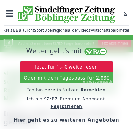
Kreis BB
Blaulicht
Sport
Überregional
Bilder
Videos
Wirtschaftsbarometer
Machen Sie mit beim SZ/BZ-Bürgerbarometer!
Jetzt abstimmen
Weiter geht's mit
Jetzt für 1,- € weiterlesen
Sindelfingen: Die Aktion "Schlummernde
Oder mit dem Tagespass für 2,83€
Schätze" der Bürgerstiftung kommt ins
endet automatisch
Rollen / Nächster Abgabetermin am 26.
Ich bin bereits Nutzer.
Anmelden
März
Ich bin SZ/BZ-Premium Abonnent.
Registrieren
Immer mehr Schätze werden
Hier geht es zu weiteren Angeboten
gehoben