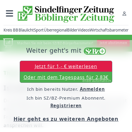
Kreis BB
Blaulicht
Sport
Überregional
Bilder
Videos
Wirtschaftsbarometer
Machen Sie mit beim SZ/BZ-Bürgerbarometer!
Jetzt abstimmen
Weiter geht's mit
Jetzt für 1,- € weiterlesen
Thierse streitet mit Esken
Oder mit dem Tagespass für 2,83€
endet automatisch
Ist die SPD zu modern?
Ich bin bereits Nutzer.
Anmelden
Ich bin SZ/BZ-Premium Abonnent.
Die Debatte in der SPD über Identitätspolitik zeigt
Registrieren
einen Generationenkonflikt. Sie wirft zudem die
Frage auf, wen die Partei mit solchen Themen
Hier geht es zu weiteren Angeboten
ansprechen will.