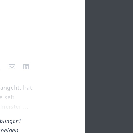
 angeht, hat
e seit
meister ...
öblingen?
melden.