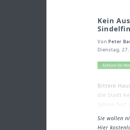
Kein Aus
Sindelfi
Von
Peter Ba
Dienstag, 27.
Artikel 
Exklusiv für A
Bittere Hau
die Stadt k
Jahren fest 
Sie wollen n
Hier kostenl