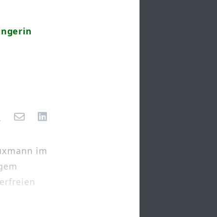
ingerin
auxmann im
igem
erfreien