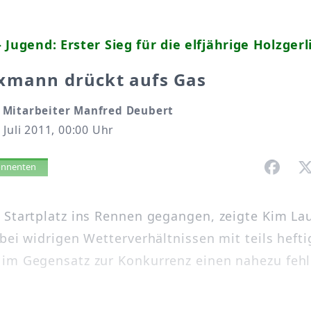
 Jugend: Erster Sieg für die elfjährige Holzgerl
xmann drückt aufs Gas
Mitarbeiter Manfred Deubert
 Juli 2011, 00:00 Uhr
vorlesen
bonnenten
 Startplatz ins Rennen gegangen, zeigte Kim L
 bei widrigen Wetterverhältnissen mit teils heft
im Gegensatz zur Konkurrenz einen nahezu fehl