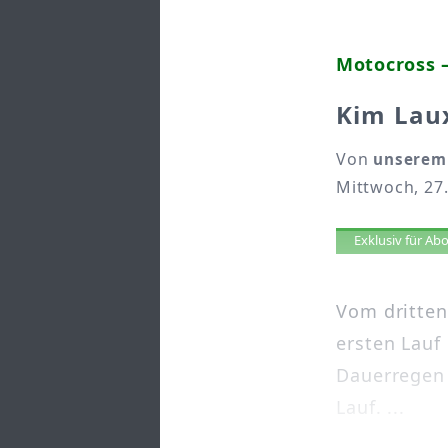
Motocross –
Kim Lau
Von
unserem 
Mittwoch, 27.
Artikel 
Exklusiv für A
Vom dritten
ersten Lauf
Dauerregen 
Lauf. ...