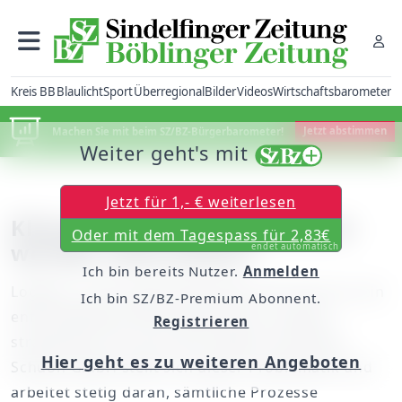
Kreis BB
Blaulicht
Sport
Überregional
Bilder
Videos
Wirtschaftsbarometer
Machen Sie mit beim SZ/BZ-Bürgerbarometer!
Jetzt abstimmen
Weiter geht's mit
Jetzt für 1,- € weiterlesen
Klimaschutz: CO2-Emissionen
Oder mit dem Tagespass für 2,83€
werden neutralisiert
endet automatisch
Ich bin bereits Nutzer.
Anmelden
Logistik- und Transportbetriebe sind nicht nur ein
Ich bin SZ/BZ-Premium Abonnent.
entscheidender Wirtschaftsmotor, sondern
Registrieren
strapazieren oft auch die Umwelt. Die Alfred
Hier geht es zu weiteren Angeboten
Schuon GmbH stellt sich dieser Problematik und
arbeitet stetig daran, sämtliche Prozesse