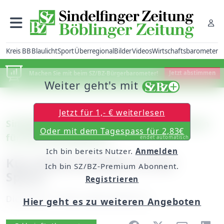
Kreis BB
Blaulicht
Sport
Überregional
Bilder
Videos
Wirtschaftsbarometer
Machen Sie mit beim SZ/BZ-Bürgerbarometer!
Jetzt abstimmen
Weiter geht's mit
Jetzt für 1,- € weiterlesen
Sindelfingen-Darmsheim: CDU-Kandidaten
Oder mit dem Tagespass für 2,83€
für den Ortschaftsrat
endet automatisch
Ich bin bereits Nutzer.
Anmelden
Kurt-Heinz Kuhbier an der
Ich bin SZ/BZ-Premium Abonnent.
Spitze
Registrieren
Dienstag, 31. März 2009, 00:00 Uhr
Hier geht es zu weiteren Angeboten