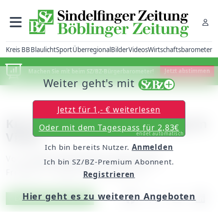
Kreis BB
Blaulicht
Sport
Überregional
Bilder
Videos
Wirtschaftsbarometer
Machen Sie mit beim SZ/BZ-Bürgerbarometer!
Jetzt abstimmen
Weiter geht's mit
Jetzt für 1,- € weiterlesen
Kurt Müller hat den Aufstieg im
Oder mit dem Tagespass für 2,83€
Visier
endet automatisch
Ich bin bereits Nutzer.
Anmelden
Von
unserem Mitarbeiter Edip Zvizdiç
Ich bin SZ/BZ-Premium Abonnent.
Freitag, 27. August 2010, 00:00 Uhr
Registrieren
Hier geht es zu weiteren Angeboten
Artikel vorlesen
Exklusiv für Abonnenten