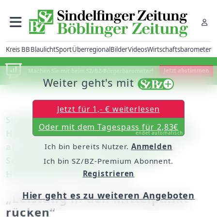
Kreis BB
Blaulicht
Sport
Überregional
Bilder
Videos
Wirtschaftsbarometer
Machen Sie mit beim SZ/BZ-Bürgerbarometer!
Jetzt abstimmen
Weiter geht's mit
Jetzt für 1,- € weiterlesen
Sindelfingen: Wirtschaftsministerin Dr.
Oder mit dem Tagespass für 2,83€
Hoffmeister-Kraut kündigt bei der SZ/BZ
endet automatisch
an, dass sie mit der Werbung für die
Ich bin bereits Nutzer.
Anmelden
Selbstständigkeit in Schulen und
Ich bin SZ/BZ-Premium Abonnent.
Hochschulen ansetzen will
Registrieren
Hier geht es zu weiteren Angeboten
„Leistung in den Mittelpunkt
rücken“