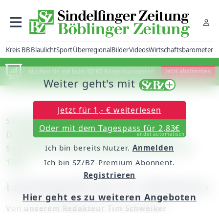
Kreis BB
Blaulicht
Sport
Überregional
Bilder
Videos
Wirtschaftsbarometer
Machen Sie mit beim SZ/BZ-Bürgerbarometer!
Jetzt abstimmen
Weiter geht's mit
Jetzt für 1,- € weiterlesen
Sindelfingen-Darmsheim: Historische
Oder mit dem Tagespass für 2,83€
Dampfspritze beim Backhausfest am
endet automatisch
Sonntag / Erinnerung an den Brand von
Ich bin bereits Nutzer.
Anmelden
1907
Ich bin SZ/BZ-Premium Abonnent.
Registrieren
Löschangriff wie vor 100 Jahren
Hier geht es zu weiteren Angeboten
Von
unserem Redakteur Tim Schweiker