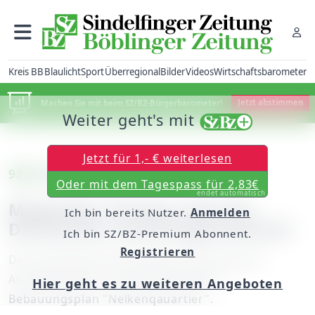
Kreis BB
Blaulicht
Sport
Überregional
Bilder
Videos
Wirtschaftsbarometer
Machen Sie mit beim SZ/BZ-Bürgerbarometer!
Jetzt abstimmen
Weiter geht's mit
Jetzt für 1,- € weiterlesen
9800 Quadratmeter Wohnfläche
Oder mit dem Tagespass für 2,83€
endet automatisch
Magstadt: Grünes Licht für
Ich bin bereits Nutzer.
Anmelden
Discounter und Drogeriemarkt
Ich bin SZ/BZ-Premium Abonnent.
Registrieren
Der Gemeinderat beschließt einstimmig die
Aufstellung des vorhabenbezogenen
Hier geht es zu weiteren Angeboten
Bebauungsplan "Nelkenqauartier".