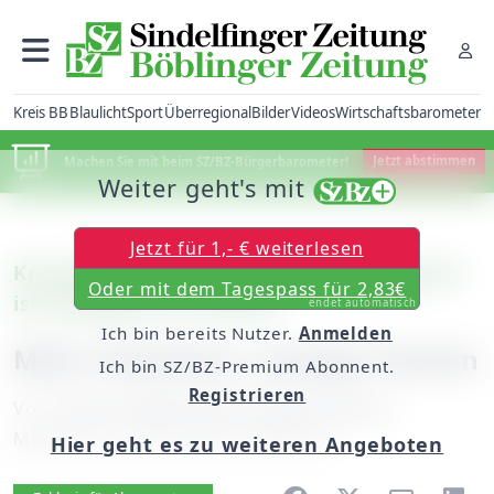
Kreis BB
Blaulicht
Sport
Überregional
Bilder
Videos
Wirtschaftsbarometer
Machen Sie mit beim SZ/BZ-Bürgerbarometer!
Jetzt abstimmen
Weiter geht's mit
Jetzt für 1,- € weiterlesen
Kreis Böblingen: Fehlbetrag des Klinikums
Oder mit dem Tagespass für 2,83€
ist niedriger als erwartet
endet automatisch
Ich bin bereits Nutzer.
Anmelden
Mehr Patienten, weniger Kosten
Ich bin SZ/BZ-Premium Abonnent.
Registrieren
Von
unserer Mitarbeiterin Sabine Haarer
Mittwoch, 25. März 2015, 06:00 Uhr
Hier geht es zu weiteren Angeboten