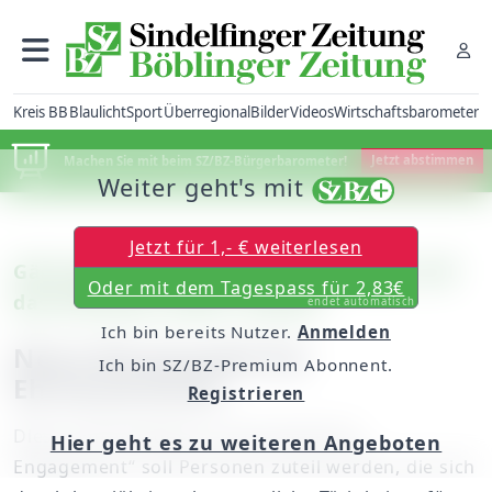
Kreis BB
Blaulicht
Sport
Überregional
Bilder
Videos
Wirtschaftsbarometer
Machen Sie mit beim SZ/BZ-Bürgerbarometer!
Jetzt abstimmen
Weiter geht's mit
Jetzt für 1,- € weiterlesen
Gärtringen: Die Gemeinde Gärtringen will
Oder mit dem Tagespass für 2,83€
das Ehrenamt weiter stärken
endet automatisch
Ich bin bereits Nutzer.
Anmelden
Neue Ehrennadel für
Ich bin SZ/BZ-Premium Abonnent.
Ehrenamtliche
Registrieren
Diese „Ehrennadel für ehrenamtliches
Hier geht es zu weiteren Angeboten
Engagement“ soll Personen zuteil werden, die sich