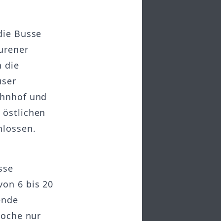
die Busse
aurener
n die
user
ahnhof und
 östlichen
hlossen.
sse
von 6 bis 20
ende
Woche nur