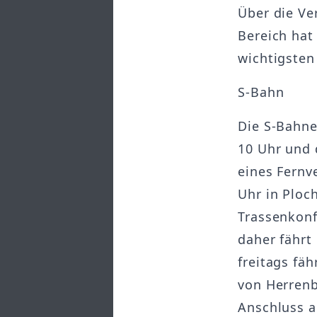
Über die V
Bereich hat 
wichtigste
S-Bahn
Die S-Bahne
10 Uhr und 
eines Fernv
Uhr in Ploc
Trassenkonf
daher fährt
freitags fä
von Herrenb
Anschluss a