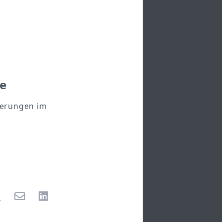
se
derungen im