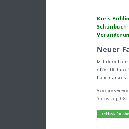
Kreis Böbli
Schönbuch-B
Veränderun
Neuer F
Mit dem Fahr
öffentlichen 
Fahrplanausk
Von
unserem 
Samstag, 08.
Artikel 
Exklusiv für A