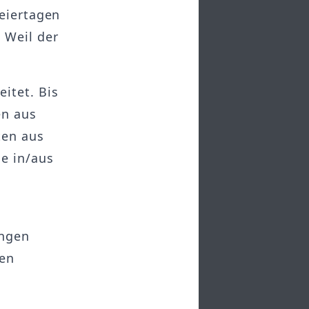
Feiertagen
 Weil der
itet. Bis
en aus
ten aus
e in/aus
ingen
ren