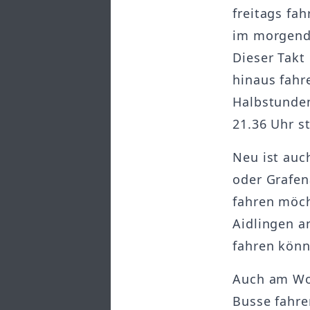
freitags fa
im morgendl
Dieser Takt
hinaus fahr
Halbstunden
21.36 Uhr st
Neu ist auc
oder Grafe
fahren möch
Aidlingen a
fahren könn
Auch am Woc
Busse fahre