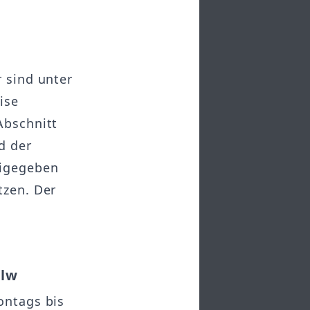
r sind unter
ise
Abschnitt
d der
eigegeben
tzen. Der
alw
ontags bis