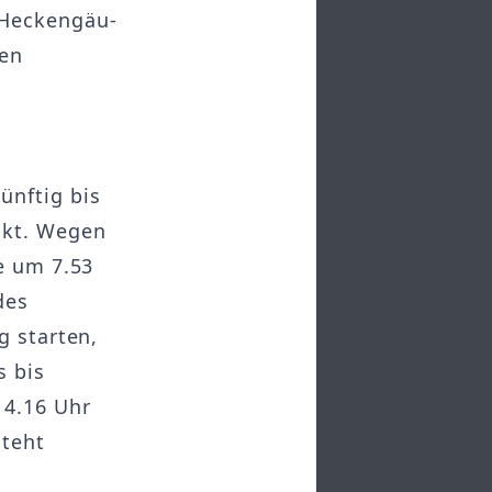
 Heckengäu-
ren
ünftig bis
akt. Wegen
e um 7.53
des
g starten,
s bis
 4.16 Uhr
steht