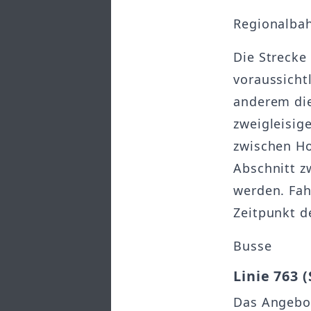
Regionalba
Die Strecke
voraussicht
anderem die
zweigleisig
zwischen Ho
Abschnitt z
werden. Fah
Zeitpunkt d
Busse
Linie 763 
Das Angebot