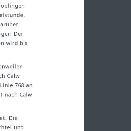
Böblingen
elstunde.
Darüber
iger: Der
n wird bis
enweiler
ch Calw
Linie 768 an
kt nach Calw
et. Die
chtel und