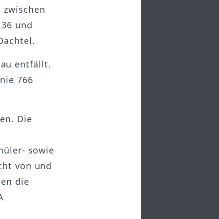
t zwischen
.36 und
Dachtel.
u entfällt.
nie 766
en. Die
hüler- sowie
cht von und
den die
A