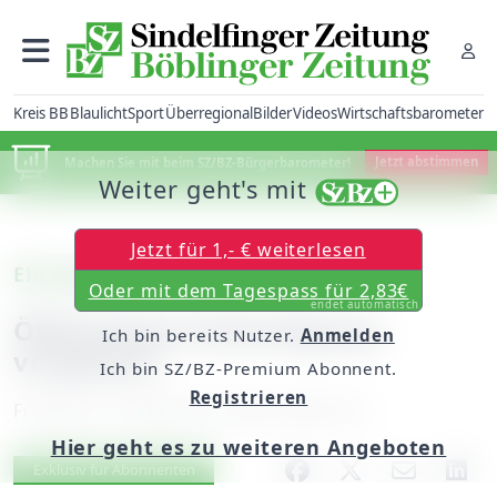
Kreis BB
Blaulicht
Sport
Überregional
Bilder
Videos
Wirtschaftsbarometer
Machen Sie mit beim SZ/BZ-Bürgerbarometer!
Jetzt abstimmen
Weiter geht's mit
Jetzt für 1,- € weiterlesen
Ehningen
Oder mit dem Tagespass für 2,83€
endet automatisch
Öffentliche Ankündigung
Ich bin bereits Nutzer.
Anmelden
vergessen
Ich bin SZ/BZ-Premium Abonnent.
Registrieren
Freitag, 25. September 2009, 00:00 Uhr
Hier geht es zu weiteren Angeboten
Artikel vorlesen
Exklusiv für Abonnenten