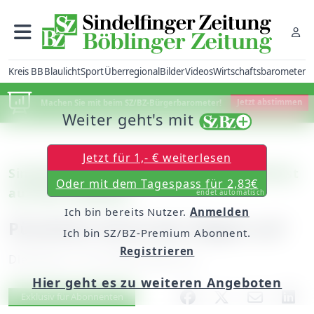
Kreis BB
Blaulicht
Sport
Überregional
Bilder
Videos
Wirtschaftsbarometer
Machen Sie mit beim SZ/BZ-Bürgerbarometer!
Jetzt abstimmen
Weiter geht's mit
Jetzt für 1,- € weiterlesen
Sindelfingen: Ökumenisches Gemeindefest
Oder mit dem Tagespass für 2,83€
auf dem Goldberg
endet automatisch
Ich bin bereits Nutzer.
Anmelden
Pünktlich hörte der Regen auf
Ich bin SZ/BZ-Premium Abonnent.
Registrieren
Dienstag, 15. Juli 2008, 00:00 Uhr
Hier geht es zu weiteren Angeboten
Artikel vorlesen
Exklusiv für Abonnenten