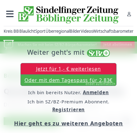
Kreis BB
Blaulicht
Sport
Überregional
Bilder
Videos
Wirtschaftsbarometer
Machen Sie mit beim SZ/BZ-Bürgerbarometer!
Jetzt abstimmen
Weiter geht's mit
Jetzt für 1,- € weiterlesen
Böblingen: Treff am See
Oder mit dem Tagespass für 2,83€
endet automatisch
Quizabend zur Ortsgeschichte
Ich bin bereits Nutzer.
Anmelden
Ich bin SZ/BZ-Premium Abonnent.
Dienstag, 11. Oktober 2011, 00:00 Uhr
Registrieren
Artikel vorlesen
Exklusiv für Abonnenten
Hier geht es zu weiteren Angeboten