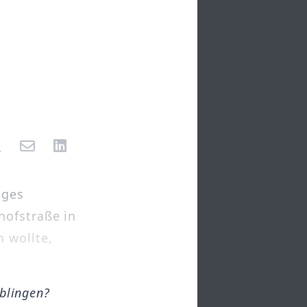
iges
hofstraße in
 wollte,
öblingen?