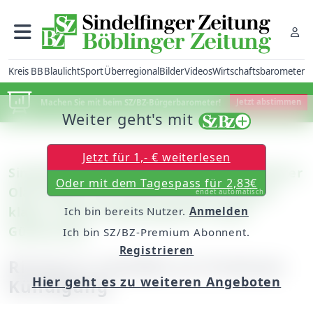
Kreis BB
Blaulicht
Sport
Überregional
Bilder
Videos
Wirtschaftsbarometer
Machen Sie mit beim SZ/BZ-Bürgerbarometer!
Jetzt abstimmen
Weiter geht's mit
Jetzt für 1,- € weiterlesen
Sindelfingen/Böblingen: Ex-Geschäftsführer
Oder mit dem Tagespass für 2,83€
Olaf Scholz vom Zweckverband Flugfeld
endet automatisch
klagt / Keine Einigung gestern beim
Ich bin bereits Nutzer.
Anmelden
Gütetermin
Ich bin SZ/BZ-Premium Abonnent.
Registrieren
Richterin zweifelt an fristloser
Hier geht es zu weiteren Angeboten
Kündigung