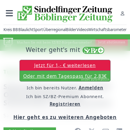
Kreis BB
Blaulicht
Sport
Überregional
Bilder
Videos
Wirtschaftsbarometer
Machen Sie mit beim SZ/BZ-Bürgerbarometer!
Jetzt abstimmen
Weiter geht's mit
Jetzt für 1,- € weiterlesen
Tipp des Tages
Oder mit dem Tagespass für 2,83€
endet automatisch
Samstag/Sonntag:Das SZ/BZ
Ich bin bereits Nutzer.
Anmelden
Online-SpielSonntag:
Ich bin SZ/BZ-Premium Abonnent.
Schwimmen im Fackelschein
Registrieren
Samstag, 20. Dezember 2008, 00:00 Uhr
Hier geht es zu weiteren Angeboten