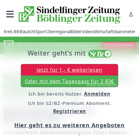
Kreis BB
Blaulicht
Sport
Überregional
Bilder
Videos
Wirtschaftsbarometer
Machen Sie mit beim SZ/BZ-Bürgerbarometer!
Jetzt abstimmen
Weiter geht's mit
Jetzt für 1,- € weiterlesen
Sindelfingen/Corbeil-Essonnes: Jean-Michel
Oder mit dem Tagespass für 2,83€
Fritz bleibt Bechters Stellvertreter /
endet automatisch
Verfahren gegen Dassault
Ich bin bereits Nutzer.
Anmelden
Ich bin SZ/BZ-Premium Abonnent.
Satte Mehrheit für die
Registrieren
Konservativen
Hier geht es zu weiteren Angeboten
Von
unserem Redaktionsmitglied Peter Bausch