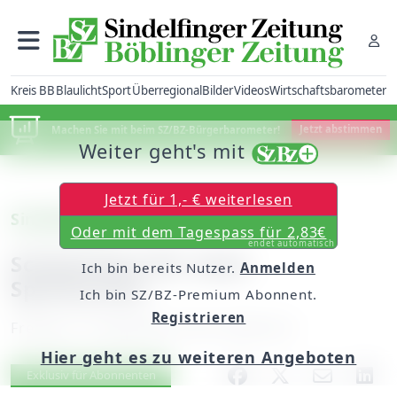
Kreis BB
Blaulicht
Sport
Überregional
Bilder
Videos
Wirtschaftsbarometer
Machen Sie mit beim SZ/BZ-Bürgerbarometer!
Jetzt abstimmen
Weiter geht's mit
Jetzt für 1,- € weiterlesen
Sindelfingen
Oder mit dem Tagespass für 2,83€
endet automatisch
Schlemmen für neue
Ich bin bereits Nutzer.
Anmelden
Spielsachen
Ich bin SZ/BZ-Premium Abonnent.
Registrieren
Freitag, 13. September 2013, 00:00 Uhr
Hier geht es zu weiteren Angeboten
Artikel vorlesen
Exklusiv für Abonnenten