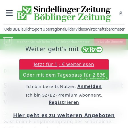
Kreis BB
Blaulicht
Sport
Überregional
Bilder
Videos
Wirtschaftsbarometer
Machen Sie mit beim SZ/BZ-Bürgerbarometer!
Jetzt abstimmen
Weiter geht's mit
Jetzt für 1,- € weiterlesen
Der CDU-Polititiker setzt auf Innovation
Oder mit dem Tagespass für 2,83€
endet automatisch
Schönaich: Kutschen seien nicht
Ich bin bereits Nutzer.
Anmelden
wegen des Verbots
Ich bin SZ/BZ-Premium Abonnent.
verschwunden
Registrieren
Der Bundestagsabgeordnete Thorsten Frei war zu
Hier geht es zu weiteren Angeboten
Gast beim Frühjahrsempfang des Schönaicher