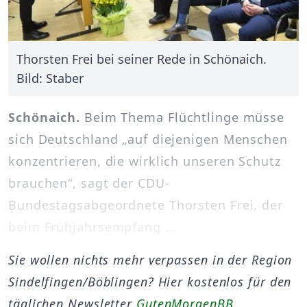
Thorsten Frei bei seiner Rede in Schönaich.
Bild: Staber
Schönaich.
Beim Thema Flüchtlinge müsse
sich Deutschland „auf diejenigen Menschen
konzentrieren, die wirklich unseren Schutz
brauchen“, sagt der CDU-
Bundestagsabgeordnete Thorsten Frei, der
beim Frühjahrsempfang ...
Sie wollen nichts mehr verpassen in der Region
Sindelfingen/Böblingen? Hier kostenlos für den
täglichen Newsletter
GutenMorgenBB