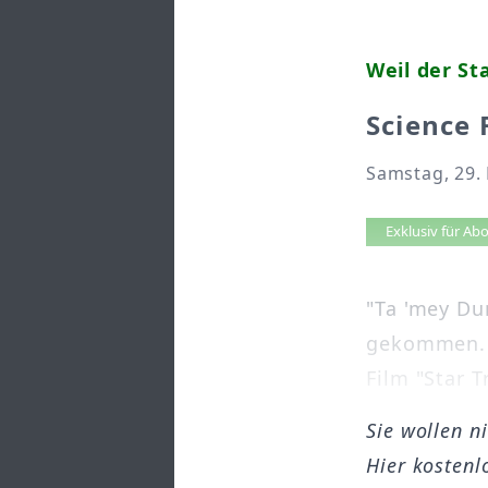
Weil der St
Science 
Samstag, 29.
Artikel 
Exklusiv für A
"Ta 'mey Du
gekommen. F
Film "Star T
Sie wollen n
Hier kostenl