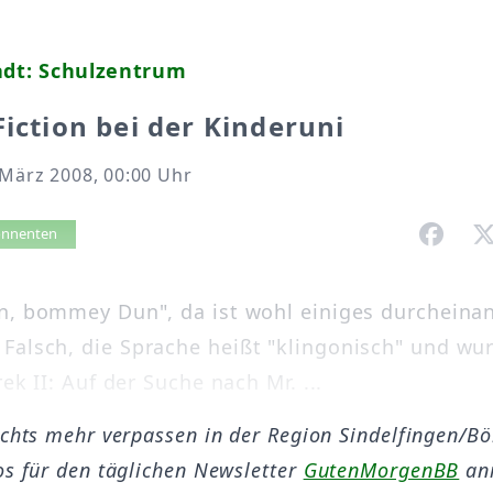
adt: Schulzentrum
Fiction bei der Kinderuni
 März 2008, 00:00 Uhr
vorlesen
bonnenten
n, bommey Dun", da ist wohl einiges durcheina
alsch, die Sprache heißt "klingonisch" und wur
rek II: Auf der Suche nach Mr. ...
ichts mehr verpassen in der Region Sindelfingen/B
os für den täglichen Newsletter
GutenMorgenBB
an