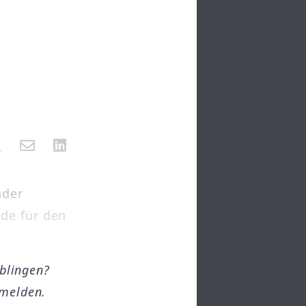
nder
de für den
öblingen?
melden.