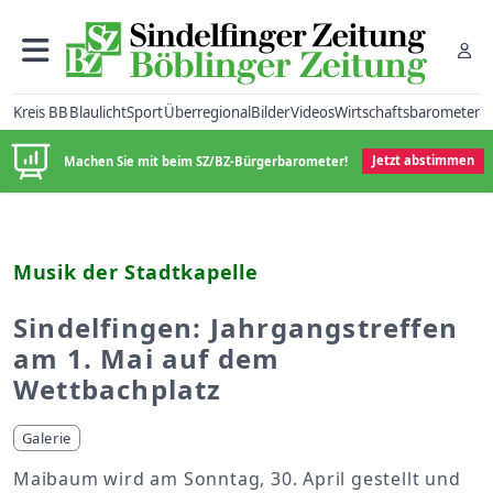
Kreis BB
Blaulicht
Sport
Überregional
Bilder
Videos
Wirtschaftsbarometer
Machen Sie mit beim SZ/BZ-Bürgerbarometer!
Jetzt abstimmen
Musik der Stadtkapelle
Sindelfingen: Jahrgangstreffen
am 1. Mai auf dem
Wettbachplatz
Galerie
Maibaum wird am Sonntag, 30. April gestellt und