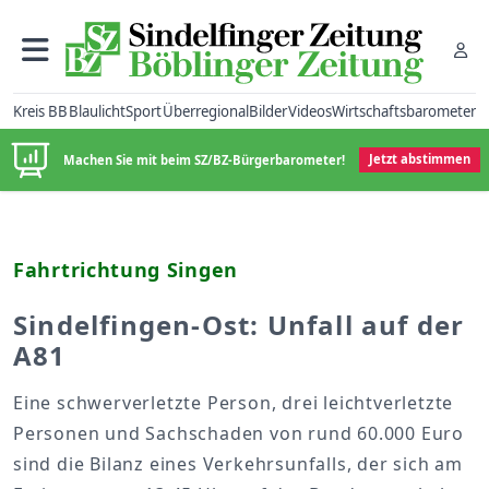
Kreis BB
Blaulicht
Sport
Überregional
Bilder
Videos
Wirtschaftsbarometer
Machen Sie mit beim SZ/BZ-Bürgerbarometer!
Jetzt abstimmen
Fahrtrichtung Singen
Sindelfingen-Ost: Unfall auf der
A81
Eine schwerverletzte Person, drei leichtverletzte
Personen und Sachschaden von rund 60.000 Euro
sind die Bilanz eines Verkehrsunfalls, der sich am