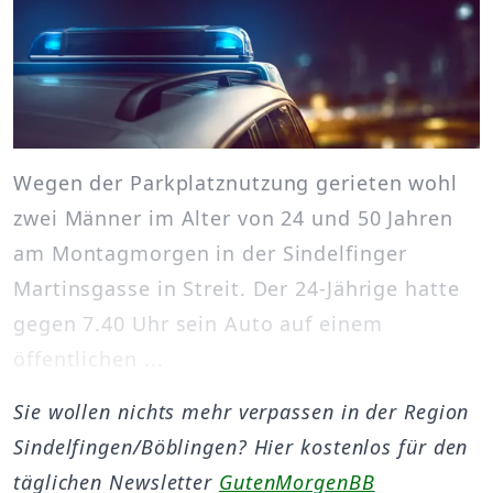
Wegen der Parkplatznutzung gerieten wohl
zwei Männer im Alter von 24 und 50 Jahren
am Montagmorgen in der Sindelfinger
Martinsgasse in Streit. Der 24-Jährige hatte
gegen 7.40 Uhr sein Auto auf einem
öffentlichen ...
Sie wollen nichts mehr verpassen in der Region
Sindelfingen/Böblingen? Hier kostenlos für den
täglichen Newsletter
GutenMorgenBB