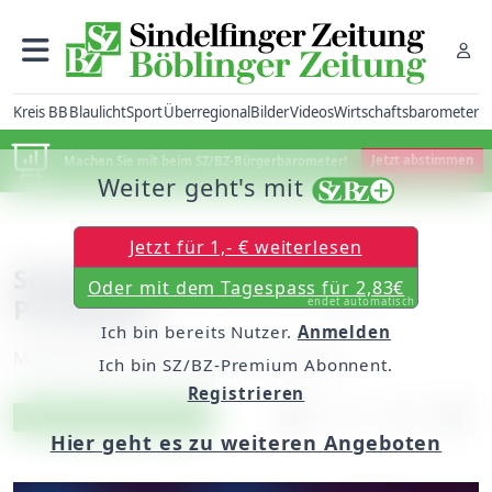
Kreis BB
Blaulicht
Sport
Überregional
Bilder
Videos
Wirtschaftsbarometer
Machen Sie mit beim SZ/BZ-Bürgerbarometer!
Jetzt abstimmen
Weiter geht's mit
Jetzt für 1,- € weiterlesen
Sindelfingen: Streit wegen
Oder mit dem Tagespass für 2,83€
Parkplatz
endet automatisch
Ich bin bereits Nutzer.
Anmelden
Montag, 05. Februar 2018, 11:57 Uhr
Ich bin SZ/BZ-Premium Abonnent.
Registrieren
Artikel vorlesen
Exklusiv für Abonnenten
Hier geht es zu weiteren Angeboten