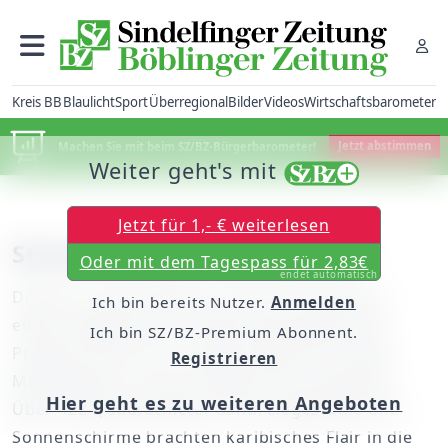
Kreis BB
Blaulicht
Sport
Überregional
Bilder
Videos
Wirtschaftsbarometer
Machen Sie mit beim SZ/BZ-Bürgerbarometer!
Jetzt abstimmen
Weiter geht's mit
Jetzt für 1,- € weiterlesen
Strand auf dem Marktplatz
Oder mit dem Tagespass für 2,83€
endet automatisch
Direkt vor dem Rathaus mit einem Cocktail in
Ich bin bereits Nutzer.
Anmelden
einem Liegestuhl am Sandstrand liegen? Kein
Ich bin SZ/BZ-Premium Abonnent.
Problem. Bis zum 31. August blieb ein Teil des
Registrieren
Marktplatzes in einen Sandstrand verwandelt.
Hier geht es zu weiteren Angeboten
Über 422 Quadratmeter Sand, Liegestühle und
Sonnenschirme brachten karibisches Flair in die