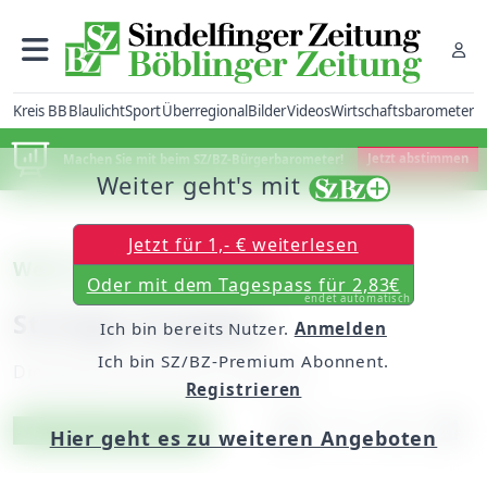
Kreis BB
Blaulicht
Sport
Überregional
Bilder
Videos
Wirtschaftsbarometer
Machen Sie mit beim SZ/BZ-Bürgerbarometer!
Jetzt abstimmen
Weiter geht's mit
Jetzt für 1,- € weiterlesen
Weil im Schönbuch
Oder mit dem Tagespass für 2,83€
endet automatisch
Strenge Vorgaben
Ich bin bereits Nutzer.
Anmelden
Ich bin SZ/BZ-Premium Abonnent.
Dienstag, 08. Mai 2012, 00:00 Uhr
Registrieren
Artikel vorlesen
Exklusiv für Abonnenten
Hier geht es zu weiteren Angeboten