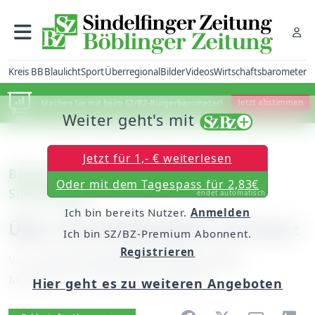
Kreis BB
Blaulicht
Sport
Überregional
Bilder
Videos
Wirtschaftsbarometer
Machen Sie mit beim SZ/BZ-Bürgerbarometer!
Jetzt abstimmen
Weiter geht's mit
Jetzt für 1,- € weiterlesen
Badminton: Käsreiter-Turnier in
Oder mit dem Tagespass für 2,83€
Sindelfingen
endet automatisch
Ich bin bereits Nutzer.
Anmelden
Über 100 Hobbyspieler am Start
Ich bin SZ/BZ-Premium Abonnent.
Registrieren
Von
unserem Mitarbeiter Thomas Züfle
Mittwoch, 21. April 2010, 00:00 Uhr
Hier geht es zu weiteren Angeboten