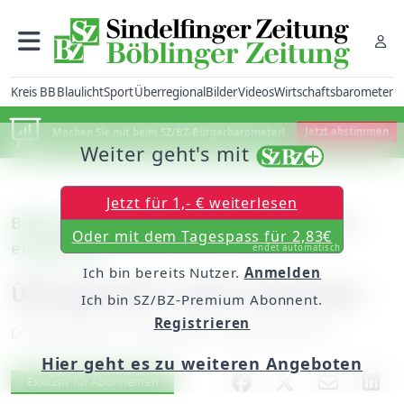
Kreis BB
Blaulicht
Sport
Überregional
Bilder
Videos
Wirtschaftsbarometer
Machen Sie mit beim SZ/BZ-Bürgerbarometer!
Jetzt abstimmen
Weiter geht's mit
Jetzt für 1,- € weiterlesen
Böblingen: Brücke in der Panzerkaserne
Oder mit dem Tagespass für 2,83€
eingeweiht
endet automatisch
Ich bin bereits Nutzer.
Anmelden
Übergang für mehr Sicherheit
Ich bin SZ/BZ-Premium Abonnent.
Registrieren
Donnerstag, 25. September 2008, 00:00 Uhr
Hier geht es zu weiteren Angeboten
Artikel vorlesen
Exklusiv für Abonnenten