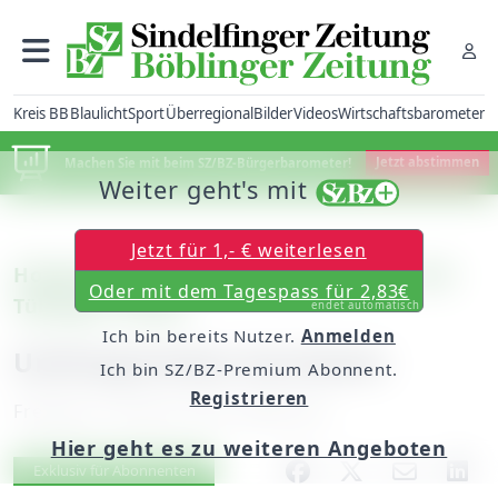
Kreis BB
Blaulicht
Sport
Überregional
Bilder
Videos
Wirtschaftsbarometer
Machen Sie mit beim SZ/BZ-Bürgerbarometer!
Jetzt abstimmen
Weiter geht's mit
Jetzt für 1,- € weiterlesen
Holzgerlingen: Neuer Penny-Markt in der
Oder mit dem Tagespass für 2,83€
Tübinger Straße
endet automatisch
Ich bin bereits Nutzer.
Anmelden
Umfangreiches Sortiment
Ich bin SZ/BZ-Premium Abonnent.
Registrieren
Freitag, 27. Januar 2012, 00:00 Uhr
Hier geht es zu weiteren Angeboten
Artikel vorlesen
Exklusiv für Abonnenten