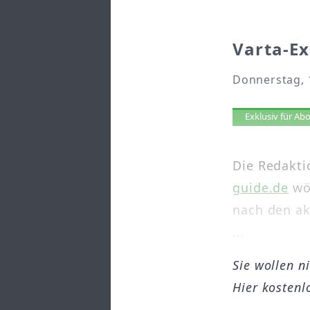
Varta-Ex
Donnerstag, 1
Artikel 
Exklusiv für A
Die Redakti
guide.de
wöc
nach den ak
...
Sie wollen n
Hier kostenl