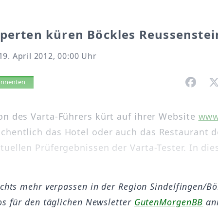
perten küren Böckles Reussenstei
9. April 2012, 00:00 Uhr
vorlesen
bonnenten
on des Varta-Führers kürt auf ihrer Website
www
hentlich das Hotel oder auch das Restaurant 
tuellen Prüfergebnissen der Varta-Tester. In di
ichts mehr verpassen in der Region Sindelfingen/B
os für den täglichen Newsletter
GutenMorgenBB
an