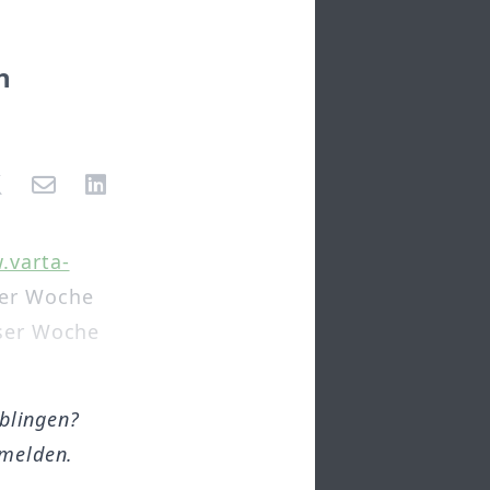
n
.varta-
der Woche
eser Woche
öblingen?
melden.