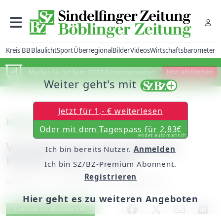
Kreis BB
Blaulicht
Sport
Überregional
Bilder
Videos
Wirtschaftsbarometer
Machen Sie mit beim SZ/BZ-Bürgerbarometer!
Jetzt abstimmen
Weiter geht's mit
Jetzt für 1,- € weiterlesen
Magstadt
Oder mit dem Tagespass für 2,83€
endet automatisch
Verletzt nach Fahrerflucht:
Ich bin bereits Nutzer.
Anmelden
Polizei sucht Zeugen
Ich bin SZ/BZ-Premium Abonnent.
Registrieren
Montag, 10. September 2018, 06:00 Uhr
Hier geht es zu weiteren Angeboten
Artikel vorlesen
Exklusiv für Abonnenten