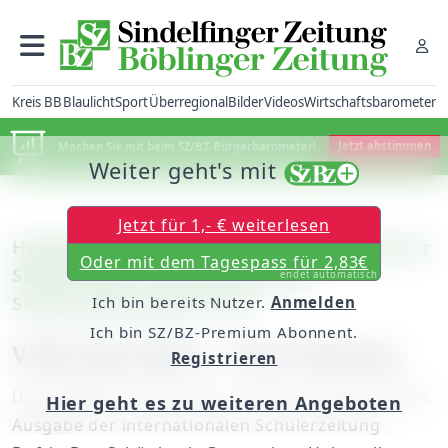
Kreis BB
Blaulicht
Sport
Überregional
Bilder
Videos
Wirtschaftsbarometer
Machen Sie mit beim SZ/BZ-Bürgerbarometer!
Jetzt abstimmen
Weiter geht's mit
Jetzt für 1,- € weiterlesen
Holzgerlingen/Sindelfingen: Heute liegt der
Oder mit dem Tagespass für 2,83€
SZ/BZ wieder die internationale
endet automatisch
Schülerzeitung Defrit bei
Ich bin bereits Nutzer.
Anmelden
Ich bin SZ/BZ-Premium Abonnent.
Viele Sprachen – eine Zeitung
Registrieren
Das Jubiläum rückt näher – heute erscheint die 98.
Hier geht es zu weiteren Angeboten
Ausgabe der internationalen Schülerzeitung