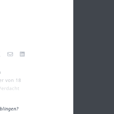
n
er von 18
Verdacht
öblingen?