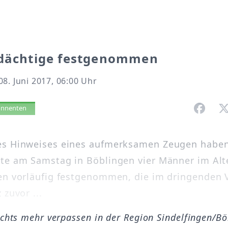
rdächtige festgenommen
8. Juni 2017, 06:00 Uhr
vorlesen
bonnenten
es Hinweises eines aufmerksamen Zeugen habe
te am Samstag in Böblingen vier Männer im Alt
en vorläufig festgenommen, die im dringenden 
 zuvor ...
ichts mehr verpassen in der Region Sindelfingen/B