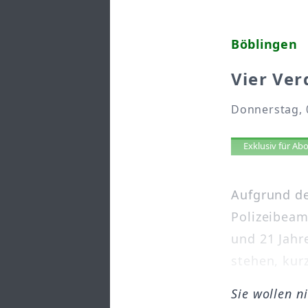
Böblingen
Vier Ve
Donnerstag, 0
Artikel 
Exklusiv für A
Aufgrund d
Polizeibeam
und 21 Jahr
stehen, kurz
Sie wollen n