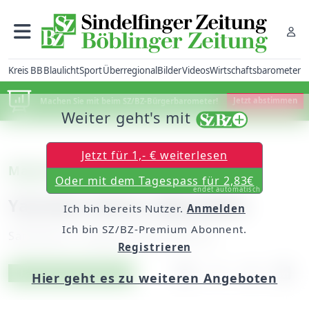
Kreis BB
Blaulicht
Sport
Überregional
Bilder
Videos
Wirtschaftsbarometer
Machen Sie mit beim SZ/BZ-Bürgerbarometer!
Jetzt abstimmen
Weiter geht's mit
Jetzt für 1,- € weiterlesen
Magstadt
Oder mit dem Tagespass für 2,83€
endet automatisch
Yamaha-Fahrer übersehen
Ich bin bereits Nutzer.
Anmelden
Ich bin SZ/BZ-Premium Abonnent.
Samstag, 01. August 2009, 00:00 Uhr
Registrieren
Artikel vorlesen
Exklusiv für Abonnenten
Hier geht es zu weiteren Angeboten