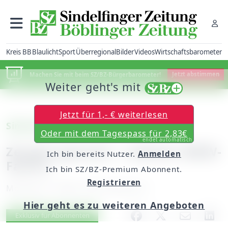
Kreis BB
Blaulicht
Sport
Überregional
Bilder
Videos
Wirtschaftsbarometer
Machen Sie mit beim SZ/BZ-Bürgerbarometer!
Jetzt abstimmen
Weiter geht's mit
Jetzt für 1,- € weiterlesen
Simmozheim
Oder mit dem Tagespass für 2,83€
endet automatisch
Zeugen gesucht – rabiater BMW-
Ich bin bereits Nutzer.
Anmelden
Fahrer
Ich bin SZ/BZ-Premium Abonnent.
Registrieren
Montag, 21. März 2016, 06:00 Uhr
Hier geht es zu weiteren Angeboten
Artikel vorlesen
Exklusiv für Abonnenten